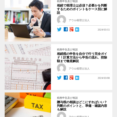
税務申告及び相談
相続で税理士は必須？必要かを判断
するためのポイントをケース別に解
説
アウル税理士法人
2024/03/15
税務申告及び相談
相続税の申告を自分で行う完全ガイ
ド！計算方法から申告の流れ、控除
額まで徹底解説
アウル税理士法人
2024/03/08
税務申告及び相談
贈与税の相談はどこにすればいい？
判断のポイントと、準備・確認内容
も解説
アウル税理士法人