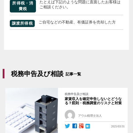
たとえば下記のような問題に直面したお客様は
所得税・消
ご相談ください。
費税
ご自宅などの不動産、有価証券を売却した方
譲渡所得税
税務申告及び相談
記事一覧
税務申告及び相談
家賃収入を確定申告しないとどうな
る？罰則・税務調査のリスクと対策
アウル税理士法人
2025/03/31