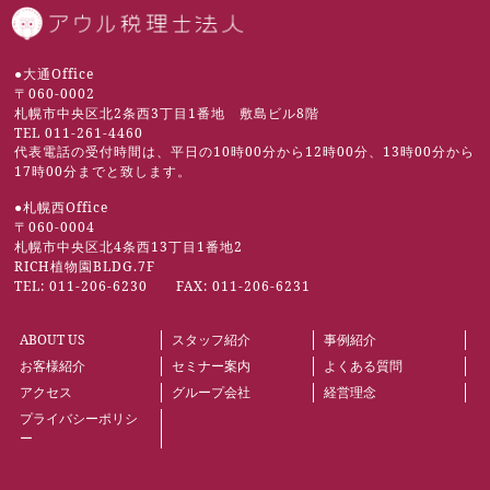
札幌市の税理士 | 
●大通Office
〒060-0002
札幌市中央区北2条西3丁目1番地 敷島ビル8階
TEL 011-261-4460
代表電話の受付時間は、平日の10時00分から12時00分、13時00分から
17時00分までと致します。
●札幌西Office
〒060-0004
札幌市中央区北4条西13丁目1番地2
RICH植物園BLDG.7F
TEL: 011-206-6230 FAX: 011-206-6231
ABOUT US
スタッフ紹介
事例紹介
お客様紹介
セミナー案内
よくある質問
アクセス
グループ会社
経営理念
プライバシーポリシ
ー