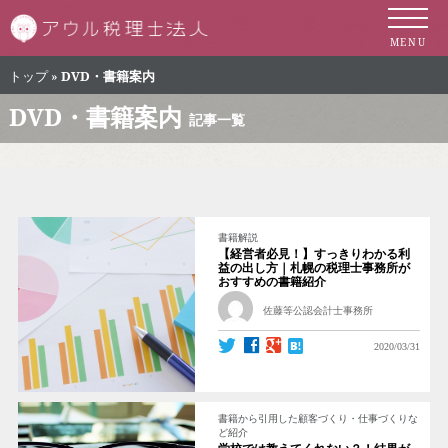
札幌市の税理士 
MENU
トップ
»
DVD・書籍案内
DVD・書籍案内
記事一覧
書籍解説
【経営者必見！】すっきりわかる利
益の出し方｜札幌の税理士事務所が
おすすめの書籍紹介
佐藤等公認会計士事務所
2020/03/31
書籍から引用した顧客づくり・仕事づくりな
ど紹介