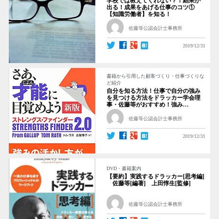
学校では教えてくれない？！結果が
出る！成果をあげる仕事のコツ①
【知識労働者】を知る！
佐藤等公認会計士事務所
2019/12/31
書籍から引用した顧客づくり・仕事づくりな
ど紹介
自分を知る方法！仕事で自分の強み
を見つける方法をドラッカー学会理
事・佐藤等がおすすめ！強み…
佐藤等公認会計士事務所
2019/12/31
DVD・書籍案内
【要約】実践するドラッカー[思考編]
佐藤等[編著] 上田惇生[監修]
佐藤等公認会計士事務所