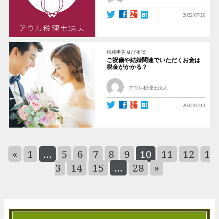
2022/07/26
税務申告及び相談
ご祝儀や結婚関連でいただくお金は
税金がかかる？
アウル税理士法人
2022/07/13
«
1
…
5
6
7
8
9
10
11
12
1
3
14
15
…
28
»