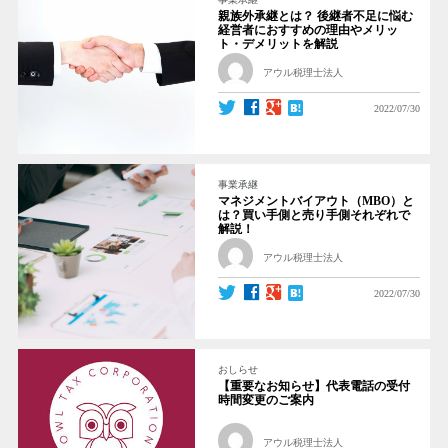
親族外承継とは？ 後継者不足に悩む
経営者におすすめの理由やメリッ
ト・デメリットを解説
アウル税理士法人
2022/07/30
事業承継
マネジメントバイアウト（MBO）と
は？買い手側と売り手側それぞれで
解説！
アウル税理士法人
2022/07/30
おしらせ
【重要なお知らせ】代表電話の受付
時間変更のご案内
アウル税理士法人