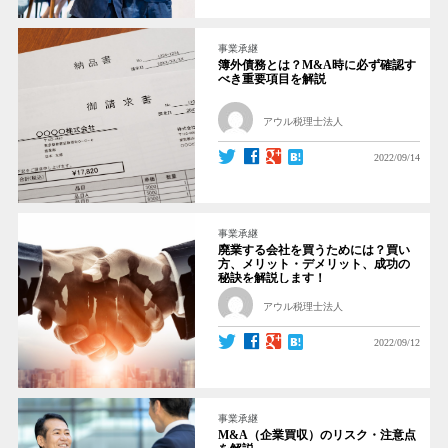
事業承継
簿外債務とは？M&A時に必ず確認す
べき重要項目を解説
アウル税理士法人
2022/09/14
事業承継
廃業する会社を買うためには？買い
方、メリット・デメリット、成功の
秘訣を解説します！
アウル税理士法人
2022/09/12
事業承継
M&A（企業買収）のリスク・注意点