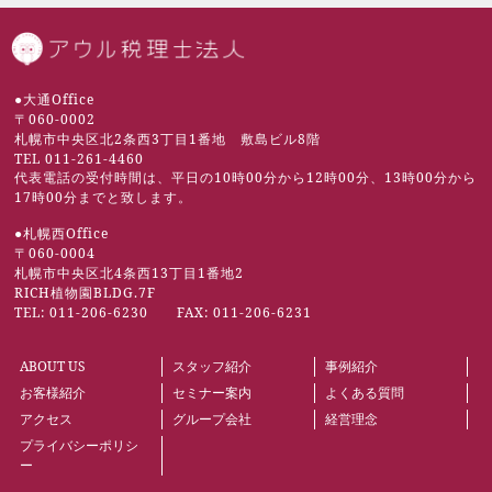
札幌市の税理士 | 
●大通Office
〒060-0002
札幌市中央区北2条西3丁目1番地 敷島ビル8階
TEL 011-261-4460
代表電話の受付時間は、平日の10時00分から12時00分、13時00分から
17時00分までと致します。
●札幌西Office
〒060-0004
札幌市中央区北4条西13丁目1番地2
RICH植物園BLDG.7F
TEL: 011-206-6230 FAX: 011-206-6231
ABOUT US
スタッフ紹介
事例紹介
お客様紹介
セミナー案内
よくある質問
アクセス
グループ会社
経営理念
プライバシーポリシ
ー