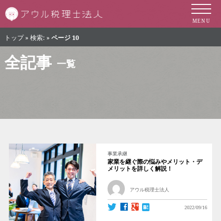
札幌市の税理士 
MENU
トップ
»
検索:
»
ページ 10
全記事
一覧
事業承継
家業を継ぐ際の悩みやメリット・デ
メリットを詳しく解説！
アウル税理士法人
2022/09/16