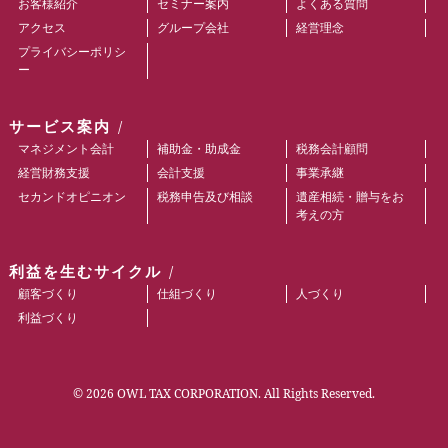
お客様紹介
セミナー案内
よくある質問
アクセス
グループ会社
経営理念
プライバシーポリシ
ー
サービス案内
マネジメント会計
補助金・助成金
税務会計顧問
経営財務支援
会計支援
事業承継
セカンドオピニオン
税務申告及び相談
遺産相続・贈与をお
考えの方
利益を生むサイクル
顧客づくり
仕組づくり
人づくり
利益づくり
© 2026 OWL TAX CORPORATION. All Rights Reserved.